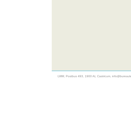
LWM, Postbus 493, 1900 AL Castricum,
info@bureaul