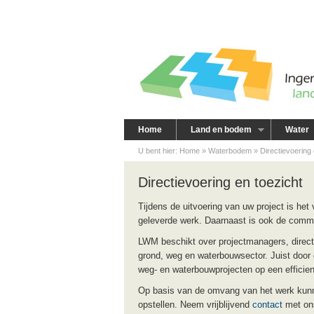
LWM - Ingenieursbureau voor
land, water, milieu - Heiloo
Home
Land en bodem
Water
U bent hier:
Home
»
Waterbodem
»
Directievoering 
Directievoering en toezicht
Tijdens de uitvoering van uw project is het
geleverde werk. Daarnaast is ook de commun
LWM beschikt over projectmanagers, direct
grond, weg en waterbouwsector. Juist door 
weg- en waterbouwprojecten op een efficien
Op basis van de omvang van het werk kunne
opstellen. Neem vrijblijvend
contact
met ons