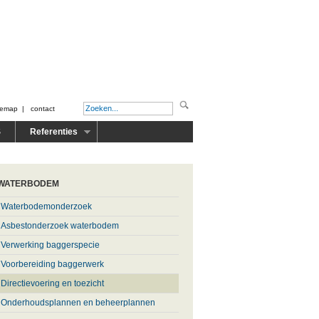
temap
|
contact
S
Referenties
WATERBODEM
Waterbodemonderzoek
Asbestonderzoek waterbodem
Verwerking baggerspecie
Voorbereiding baggerwerk
Directievoering en toezicht
Onderhoudsplannen en beheerplannen