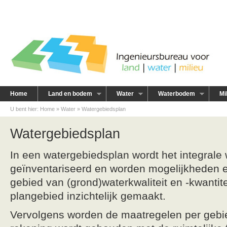
LWM - Ingenieursbureau voor
land, water, milieu - Heiloo
Home
Land en bodem
Water
Waterbodem
Mi
U bent hier:
Home
»
Water
»
Watergebiedsplan
Watergebiedsplan
In een watergebiedsplan wordt het integrale
geïnventariseerd en worden mogelijkheden 
gebied van (grond)waterkwaliteit en -kwantite
plangebied inzichtelijk gemaakt.
Vervolgens worden de maatregelen per gebie